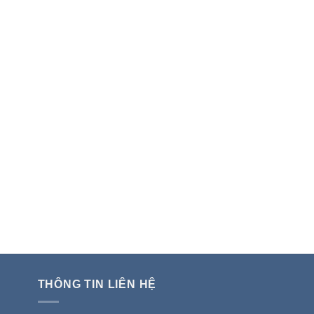
Đo ROI thật của AI doanh nghiệp: dân
Viết tài liệu kỹ thuật nhanh h
kỹ thuật nên đọc số liệu thế nào
công cụ AI viết content cho lập
viên
THÔNG TIN LIÊN HỆ