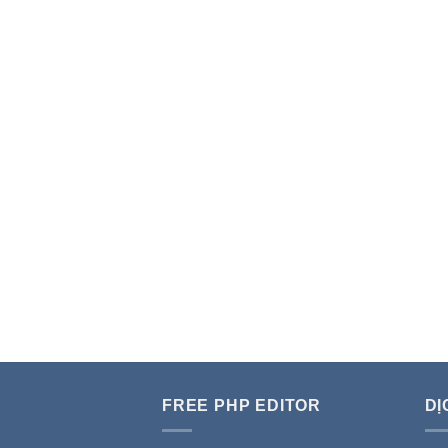
Thiết Kế Web
Tự L
FREE PHP EDITOR
DỊ