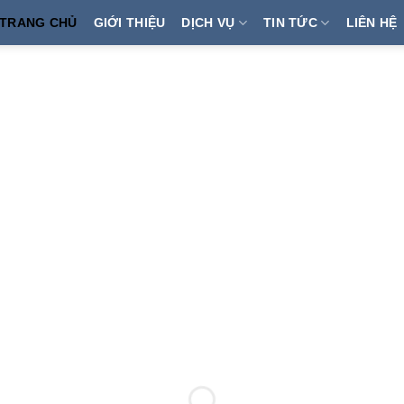
AL
TRANG CHỦ
GIỚI THIỆU
DỊCH VỤ
TIN TỨC
LIÊN HỆ
ghiệm và
t lượng,
ực tiễn,
t và đáng
n khai và