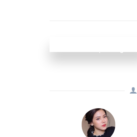
350+
Website được bàn giao