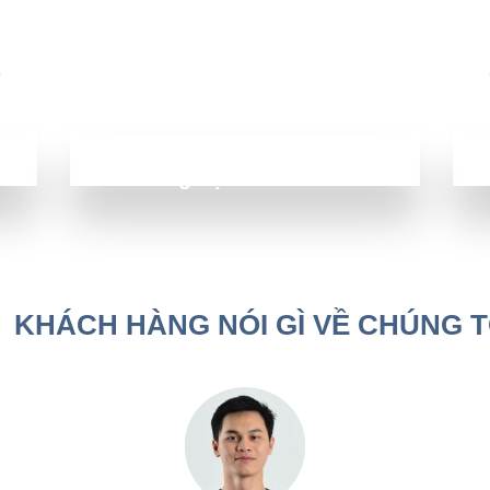
NĂNG LỰC CỦA DOANH NGHIỆP
9+ NĂM
Kinh nghiệm làm Website
KHÁCH HÀNG NÓI GÌ VỀ CHÚNG T