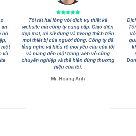
ảo
Tôi rất hài lòng với dịch vụ thiết kế
Dịc
, an
website mà công ty cung cấp. Giao diện
Tôi
n hỗ
đẹp mắt, dễ sử dụng và tương thích trên
vớ
ệp,
mọi thiết bị của người dùng. Công ty đã
qu
t một
lắng nghe và hiểu rõ mọi yêu cầu của tôi
k
m và
và mang đến một trang web vô cùng
ite
chuyên nghiệp và thể hiện đúng thương
Dom
hiệu của tôi.
Mr. Hoang Anh
TIN TỨC MỚI NHẤT