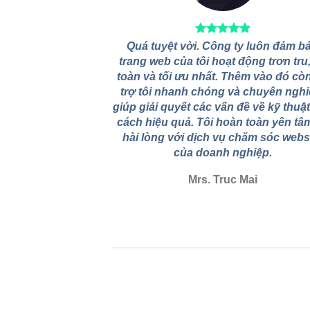
Quá tuyệt vời. Công ty luôn đảm b
trang web của tôi hoạt động trơn tru
toàn và tối ưu nhất. Thêm vào đó cò
trợ tôi nhanh chóng và chuyên nghi
giúp giải quyết các vấn đề về kỹ thuậ
cách hiệu quả. Tôi hoàn toàn yên tâ
hài lòng với dịch vụ chăm sóc webs
của doanh nghiệp.
Mrs. Truc Mai
Kiến Thức PHP Và Công Cụ Lập Trình
Cho Người Mới