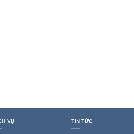
site Cho Doanh Nghiệp:
Core Web Vitals và chuyển đổi số
àm Hay Thuê?
ứng dụng AI: tối ưu tốc độ trang để
giữ thứ hạng
CH VỤ
TIN TỨC