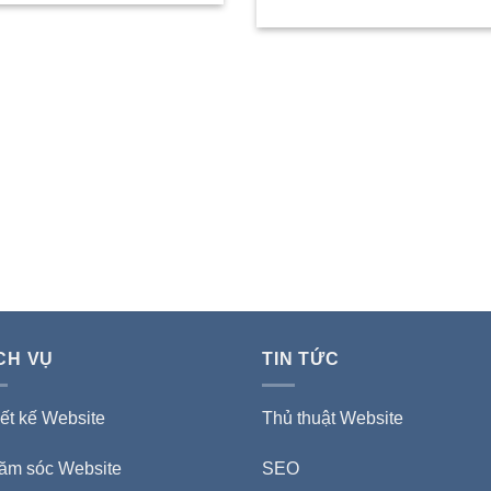
CH VỤ
TIN TỨC
ết kế Website
Thủ thuật Website
ăm sóc Website
SEO