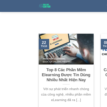
Skip
to
content
22
0
Th10
Th
Top 8 Các Phần Mềm
C
Elearning Được Tin Dùng
Nhiều Nhất Hiện Nay
Với sự phát triển nhanh chóng
V
của công nghệ, nhiều phần mềm
đ
eLearning đã ra [...]