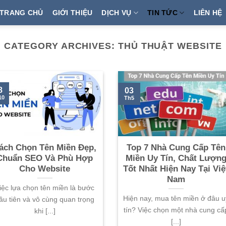
TRANG CHỦ
GIỚI THIỆU
DỊCH VỤ
TIN TỨC
LIÊN HỆ
CATEGORY ARCHIVES:
THỦ THUẬT WEBSITE
8
03
10
Th5
ách Chọn Tên Miền Đẹp,
Top 7 Nhà Cung Cấp Tên
Chuẩn SEO Và Phù Hợp
Miền Uy Tín, Chất Lượn
Cho Website
Tốt Nhất Hiện Nay Tại Việ
Nam
iệc lựa chọn tên miền là bước
Hiện nay, mua tên miền ở đâu u
ầu tiên và vô cùng quan trọng
tín? Việc chọn một nhà cung cấ
khi [...]
[...]