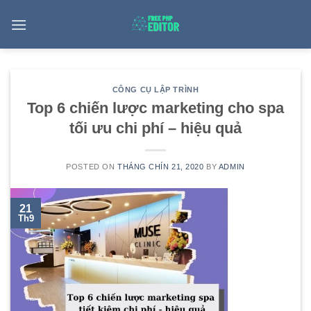
Skip
to
content
CÔNG CỤ LẬP TRÌNH
Top 6 chiến lược marketing cho spa
tối ưu chi phí – hiệu quả
POSTED ON
THÁNG CHÍN 21, 2020
BY
ADMIN
21
Th9